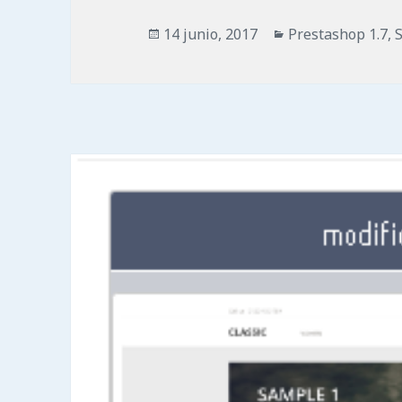
Publicado
Categorías
14 junio, 2017
Prestashop 1.7
,
el