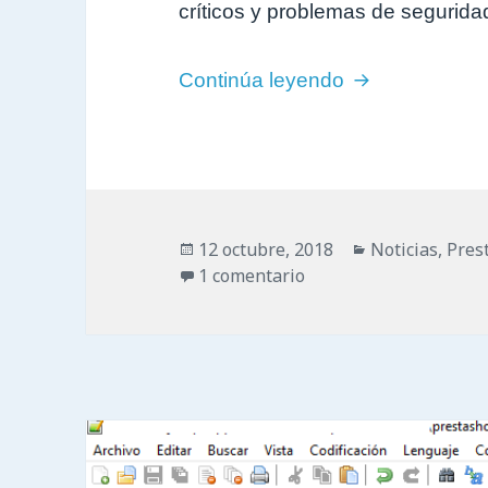
críticos y problemas de segurida
Ampliación del
Continúa leyendo
Publicado
Categorías
12 octubre, 2018
Noticias
,
Pres
el
en Ampliación del sop
1 comentario