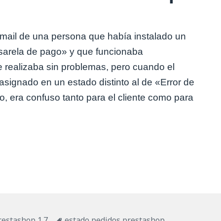
mail de una persona que había instalado un
arela de pago» y que funcionaba
 realizaba sin problemas, pero cuando el
asignado en un estado distinto al de «Error de
o, era confuso tanto para el cliente como para
do asignado distinto al que tiene que ser en Presta
Etiquetas
restashop 1.7
estado pedidos prestashop
,