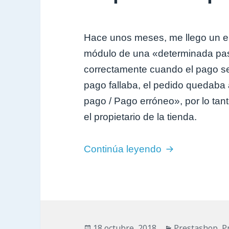
Hace unos meses, me llego un e
módulo de una «determinada pas
correctamente cuando el pago se
pago fallaba, el pedido quedaba 
pago / Pago erróneo», por lo tant
el propietario de la tienda.
Estado de pedi
Continúa leyendo
Publicado
Categorías
18 octubre, 2018
Prestashop
,
P