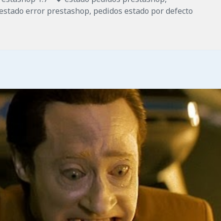
estado error prestashop
,
pedidos estado por defecto
do de pedido asignado distinto al que tiene que ser en Pres