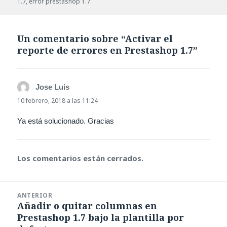
1.7
,
error prestashop 1.7
Un comentario sobre “Activar el
reporte de errores en Prestashop 1.7”
Jose Luis
dice:
10 febrero, 2018 a las 11:24
Ya está solucionado. Gracias
Los comentarios están cerrados.
Navegación
ANTERIOR
de
Añadir o quitar columnas en
Entrada
entradas
Prestashop 1.7 bajo la plantilla por
anterior: