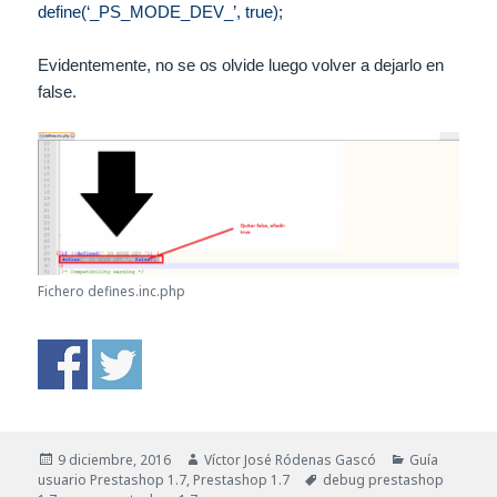
define(‘_PS_MODE_DEV_’, true);
Evidentemente, no se os olvide luego volver a dejarlo en
false.
Fichero defines.inc.php
Publicado
Autor
Categorías
9 diciembre, 2016
Víctor José Ródenas Gascó
Guía
el
Etiquetas
usuario Prestashop 1.7
,
Prestashop 1.7
debug prestashop