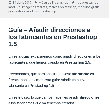
Publicado
Categorías
Etiquetas
14 abril, 2017
Módulos Prestashop
free prestashop
el
modules
,
imágenes marcas
,
marcas prestashop
,
módulos gratis
prestashop
,
modulos prestashop
Guía – Añadir direcciones a
los fabricantes en Prestashop
1.5
En esta
guía
, explicaremos como añadir direcciones a los
fabricantes
, que hemos creado en
Prestashop 1.5
.
Recordamos, que para añadir un nuevo
fabricante
en
Prestashop, teníamos esta guía:
Añadir un nuevo
fabricante en Prestashop 1.5
.
En este caso, lo que vamos hacer, es añadir
direcciones
a los fabricantes que ya tenemos creados.