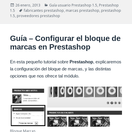
Publicado
Categorías
26 enero, 2013
Guía usuario Prestashop 1.5
,
Prestashop
el
Etiquetas
1.5
fabricantes prestashop
,
marcas prestashop
,
prestashop
1.5
,
proveedores prestashop
Guía – Configurar el bloque de
marcas en Prestashop
En esta pequeño tutorial sobre
Prestashop
, explicaremos
la configuración del bloque de marcas, y las distintas
opciones que nos ofrece tal módulo.
Bloque Marcas