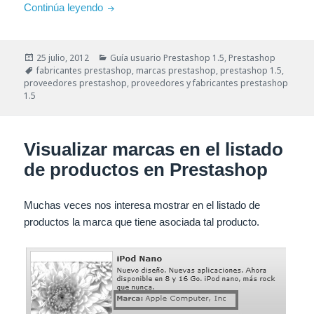
Añadir un nuevo fabricante en Prestashop
Continúa leyendo
Publicado
Categorías
25 julio, 2012
Guía usuario Prestashop 1.5
,
Prestashop
el
Etiquetas
fabricantes prestashop
,
marcas prestashop
,
prestashop 1.5
,
proveedores prestashop
,
proveedores y fabricantes prestashop
1.5
Visualizar marcas en el listado
de productos en Prestashop
Muchas veces nos interesa mostrar en el listado de
productos la marca que tiene asociada tal producto.