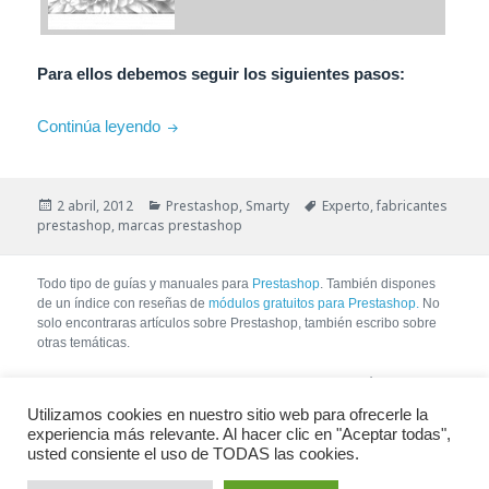
Para ellos debemos seguir los siguientes pasos:
Visualizar marcas en el listado de productos
Continúa leyendo
Publicado
Categorías
Etiquetas
2 abril, 2012
Prestashop
,
Smarty
Experto
,
fabricantes
el
prestashop
,
marcas prestashop
Todo tipo de guías y manuales para
Prestashop
. También dispones
de un índice con reseñas de
módulos gratuitos para Prestashop.
No
solo encontraras artículos sobre Prestashop, también escribo sobre
otras temáticas.
No se permite la copia de contenido sin pedir autorización. Si tienes
intención de copiar contenido, no lo copies, enlaza directamente al
Utilizamos cookies en nuestro sitio web para ofrecerle la
artículo escribiendo un pequeño extracto y no plagiando el contenido.
experiencia más relevante. Al hacer clic en "Aceptar todas",
usted consiente el uso de TODAS las cookies.