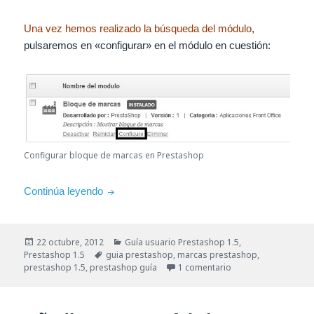
Una vez hemos realizado la búsqueda del módulo
,
pulsaremos en «configurar» en el módulo en cuestión:
Configurar bloque de marcas en Prestashop
Guía – Configurar el bloque de marcas en Pr
Continúa leyendo
Publicado
Categorías
22 octubre, 2012
Guía usuario Prestashop 1.5
,
el
Etiquetas
Prestashop 1.5
guia prestashop
,
marcas prestashop
,
en Guía – Configura
prestashop 1.5
,
prestashop guía
1 comentario