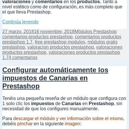
valoraciones
y
comentarios
en los
productos.
Tanto a
nivel estético como de configuración, es más completo que
el que lleva Prestashop.
Otro módulo de comentarios y valoraciones 
Continúa leyendo
Publicado
Categorías
Etiqu
27 marzo, 2018
16 noviembre, 2018
Módulos Prestashop
el
comentarios productos prestashop
,
comentarios productos
prestashop 1.7
,
free prestashop modules
,
módulos gratis
prestashop
,
valoracion productos prestashop
,
valoraciones
productos prestashop
,
valoraciones productos prestashop
en
1.7
4 comentarios
Otro
módulo
Configurar automáticamente los
de
impuestos de Canarias en
comentarios
y
Prestashop
valoraciones
de
Tenéis una pequeña reseña de un módulo que configura con
productos
1 solo clic los
impuestos
de
Canarias
en
Prestashop
, sin
para
necesidad de que los configures manualmente.
Prestashop
Para
descargar el módulo y ver información sobre el mismo
,
debéis
pinchar
en la siguiente
imagen
: