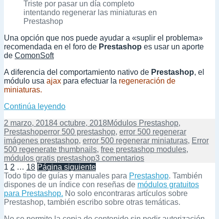
Triste por pasar un día completo
intentando regenerar las miniaturas en
Prestashop
Una opción que nos puede ayudar a «suplir el problema»
recomendada en el foro de
Prestashop
es usar un aporte
de
ComonSoft
A diferencia del comportamiento nativo de
Prestashop
, el
módulo usa
ajax
para efectuar la
regeneración de
miniaturas.
Otra solución al error 500 al regenerar mini
Continúa leyendo
Publicado
Categorías
2 marzo, 2018
4 octubre, 2018
Módulos Prestashop
,
el
Etiquetas
Prestashop
error 500 prestashop
,
error 500 regenerar
imágenes prestashop
,
error 500 regenerar miniaturas
,
Error
500 regenerate thumbnails
,
free prestashop modules
,
en
módulos gratis prestashop
3 comentarios
Paginación
Página
Página
Página
Otra
1
2
…
18
Página siguiente
solución
Todo tipo de guías y manuales para
Prestashop
. También
de
al
dispones de un índice con reseñas de
módulos gratuitos
error
para Prestashop.
No solo encontraras artículos sobre
entradas
500
Prestashop, también escribo sobre otras temáticas.
al
No se permite la copia de contenido sin pedir autorización.