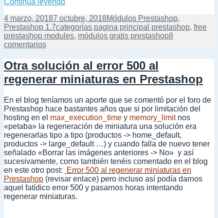
Categorías con productos en la página princ
Continúa leyendo
Publicado
Categorías
4 marzo, 2018
7 octubre, 2018
Módulos Prestashop
,
el
Etiquetas
Prestashop 1.7
categorías pagina principal prestashop
,
free
prestashop modules
,
módulos gratis prestashop
8
en
comentarios
Categorías
con
Otra solución al error 500 al
productos
regenerar miniaturas en Prestashop
en
la
página
En el blog teníamos un aporte que se comentó por el foro de
principal
Prestashop hace bastantes años que si por limitación del
en
hosting en el
max_execution_time
y
memory_limit
nos
Prestashop
«petaba» la regeneración de miniatura una solución era
1.7
regenerarlas tipo a tipo (productos -> home_default,
productos -> large_default …) y cuando falla de nuevo tener
señalado «Borrar las imágenes anteriores -> No» y así
sucesivamente, como también tenéis comentado en el blog
en este otro post:
Error 500 al regenerar miniaturas en
Prestashop
(revisar enlace) pero incluso así podía darnos
aquel fatídico error 500 y pasarnos horas intentando
regenerar miniaturas.