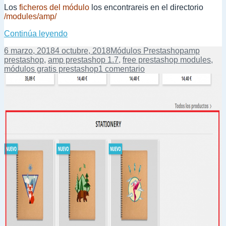
Los
ficheros del módulo
los encontrareis en el directorio
/modules/amp/
Integrar AMP gratis en Prestashop 1.6 y 1.7
Continúa leyendo
Publicado
Categorías
Etiquetas
6 marzo, 2018
4 octubre, 2018
Módulos Prestashop
amp
el
prestashop
,
amp prestashop 1.7
,
free prestashop modules
,
en
módulos gratis prestashop
1 comentario
Integrar
AMP
gratis
en
Prestashop
1.6
y
1.7