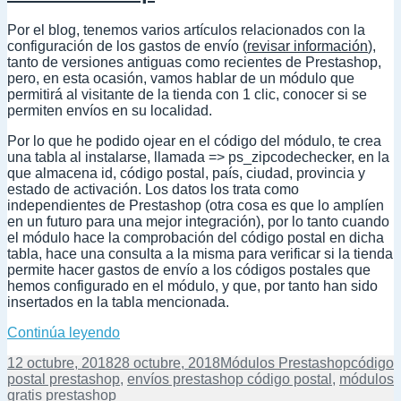
Por el blog, tenemos varios artículos relacionados con la
configuración de los gastos de envío (
revisar información
),
tanto de versiones antiguas como recientes de Prestashop,
pero, en esta ocasión, vamos hablar de un módulo que
permitirá al visitante de la tienda con 1 clic, conocer si se
permiten envíos en su localidad.
Por lo que he podido ojear en el código del módulo, te crea
una tabla al instalarse, llamada => ps_zipcodechecker, en la
que almacena id, código postal, país, ciudad, provincia y
estado de activación. Los datos los trata como
independientes de Prestashop (otra cosa es que lo amplíen
en un futuro para una mejor integración), por lo tanto cuando
el módulo hace la comprobación del código postal en dicha
tabla, hace una consulta a la misma para verificar si la tienda
permite hacer gastos de envío a los códigos postales que
hemos configurado en el módulo, y que, por tanto han sido
insertados en la tabla mencionada.
Comprobar envíos por código postal en Pre
Continúa leyendo
Publicado
Categorías
Etiquet
12 octubre, 2018
28 octubre, 2018
Módulos Prestashop
código
el
postal prestashop
,
envíos prestashop código postal
,
módulos
gratis prestashop