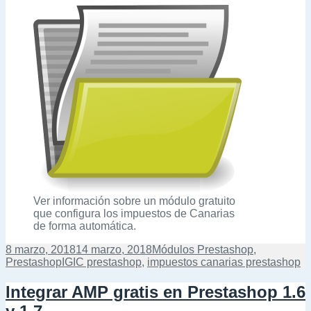
Ver información sobre un módulo gratuito
que configura los impuestos de Canarias
de forma automática.
Publicado
Categorías
8 marzo, 2018
14 marzo, 2018
Módulos Prestashop
,
el
Etiquetas
Prestashop
IGIC prestashop
,
impuestos canarias prestashop
Integrar AMP gratis en Prestashop 1.6