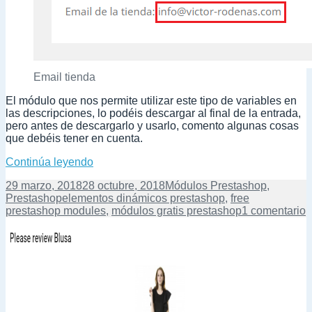
Email tienda
El módulo que nos permite utilizar este tipo de variables en
las descripciones, lo podéis descargar al final de la entrada,
pero antes de descargarlo y usarlo, comento algunas cosas
que debéis tener en cuenta.
Elementos dinámicos en los contenidos (wy
Continúa leyendo
Publicado
Categorías
29 marzo, 2018
28 octubre, 2018
Módulos Prestashop
,
el
Etiquetas
Prestashop
elementos dinámicos prestashop
,
free
e
prestashop modules
,
módulos gratis prestashop
1 comentario
E
d
e
l
c
(
P