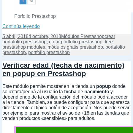
Porfolio Prestashop
Crear portfolio (portafolio) en Prestashop
Continúa leyendo
Publicado
Categorías
Etiquetas
5 abril, 2018
4 octubre, 2018
Módulos Prestashop
crear
el
portafolio prestashop
,
crear portfolio prestashop
,
free
prestashop modules
,
módulos gratis prestashop
,
portafolio
prestashop
,
portfolio prestashop
Verificar edad (fecha de nacimiento)
en popup en Prestashop
Este módulo permite mostrar en la tienda un
popup
donde
solicitara/pedirá al usuario la
fecha
de
nacimiento
y
dependiendo de la configuración del módulo podrá acceder
a la tienda. También, se puede configurar para que aparezca
directamente el típico botón de aceptación. Nos puede servir,
por ejemplo, para mostrar el aviso de +18 en las tiendas que
venden productos «sensibles» para adultos.