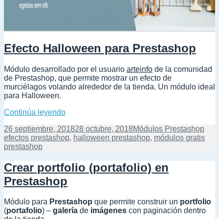
Efecto Halloween para Prestashop
Módulo desarrollado por el usuario
arteinfo
de la comunidad
de Prestashop, que permite mostrar un efecto de
murciélagos volando alrededor de la tienda. Un módulo ideal
para Halloween.
Efecto Halloween para Prestashop
Continúa leyendo
Publicado
Categorías
Etiq
26 septiembre, 2018
28 octubre, 2018
Módulos Prestashop
el
efectos prestashop
,
halloween prestashop
,
módulos gratis
prestashop
Crear portfolio (portafolio) en
Prestashop
Módulo para
Prestashop
que permite construir un
portfolio
(
portafolio
)
–
galería
de
imágenes
con paginación dentro