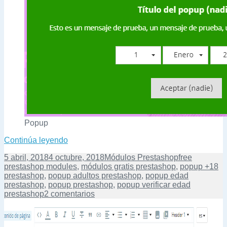
Popup
Verificar edad (fecha de nacimiento) en po
Continúa leyendo
Publicado
Categorías
Etiquetas
5 abril, 2018
4 octubre, 2018
Módulos Prestashop
free
el
prestashop modules
,
módulos gratis prestashop
,
popup +18
prestashop
,
popup adultos prestashop
,
popup edad
prestashop
,
popup prestashop
,
popup verificar edad
en
prestashop
2 comentarios
Verificar
edad
(fecha