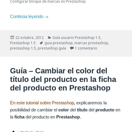
Configurar bloque de marcas en Prestashop
Guía – Configurar el bloque de marcas en Pr
Continúa leyendo
Publicado
Categorías
22 octubre, 2012
Guía usuario Prestashop 1.5
,
el
Etiquetas
Prestashop 1.5
guia prestashop
,
marcas prestashop
,
en Guía – Configura
prestashop 1.5
,
prestashop guía
1 comentario
Guía – Cambiar el color del
título del producto en la ficha
del producto en Prestashop
En este tutorial sobre Prestashop
,
explicaremos la
posibilidad de cambiar el
color
del
título
del
producto
en
la
ficha
del producto en
Prestashop
.