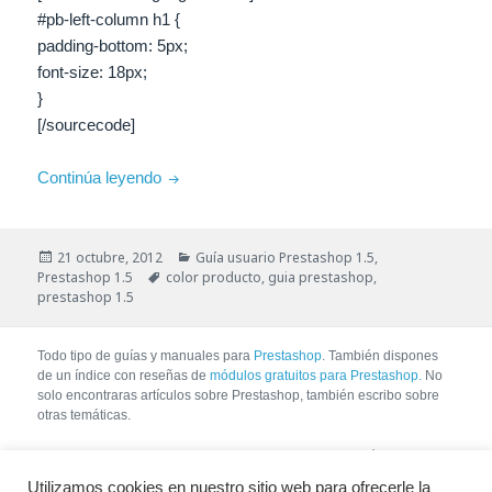
#pb-left-column h1 {
padding-bottom: 5px;
font-size: 18px;
}
[/sourcecode]
Guía – Cambiar el color del título del product
Continúa leyendo
Publicado
Categorías
21 octubre, 2012
Guía usuario Prestashop 1.5
,
el
Etiquetas
Prestashop 1.5
color producto
,
guia prestashop
,
prestashop 1.5
Todo tipo de guías y manuales para
Prestashop
. También dispones
de un índice con reseñas de
módulos gratuitos para Prestashop.
No
solo encontraras artículos sobre Prestashop, también escribo sobre
otras temáticas.
No se permite la copia de contenido sin pedir autorización. Si tienes
intención de copiar contenido, no lo copies, enlaza directamente al
Utilizamos cookies en nuestro sitio web para ofrecerle la