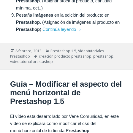
Prestashop
. (Asignar stock al producto, cantidad
mínima, ect..)
Pestaña
Imágenes
en la edición del producto en
Prestashop
. (Asignación de imágenes al producto en
Guía – Creación del product
Prestashop
)
Continúa leyendo
Publicado
Categorías
8 febrero, 2013
Prestashop 1.5
,
Videotutoriales
el
Etiquetas
Prestashop
creación producto prestashop
,
prestashop
,
videotutorial prestashop
Guía – Modificar el aspecto del
menú horizontal de
Prestashop 1.5
El vídeo esta desarrollado por
Vene
Comunidad
, en este
vídeo se explicara como modificar el
css
del
menú
horizontal de tu tienda
Prestashop
.