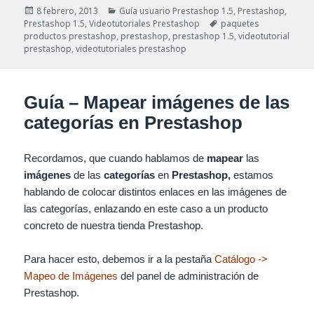
Publicado
Categorías
8 febrero, 2013
Guía usuario Prestashop 1.5
,
Prestashop
,
el
Etiquetas
Prestashop 1.5
,
Videotutoriales Prestashop
paquetes
productos prestashop
,
prestashop
,
prestashop 1.5
,
videotutorial
prestashop
,
videotutoriales prestashop
Guía – Mapear imágenes de las
categorías en Prestashop
Recordamos, que cuando hablamos de
mapear
las
imágenes
de las
categorías
en
Prestashop,
estamos
hablando de colocar distintos enlaces en las imágenes de
las categorías, enlazando en este caso a un producto
concreto de nuestra tienda Prestashop.
Para hacer esto, debemos ir a la pestaña
Catálogo ->
Mapeo de Imágenes
del panel de administración de
Prestashop.