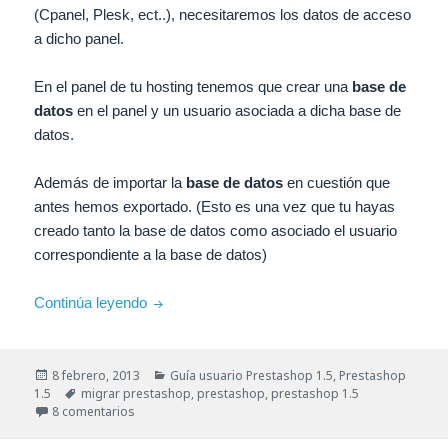
(Cpanel, Plesk, ect..), necesitaremos los datos de acceso
a dicho panel.
En el panel de tu hosting tenemos que crear una
base de
datos
en el panel y un usuario asociada a dicha base de
datos.
Además de importar la
base de datos
en cuestión que
antes hemos exportado. (Esto es una vez que tu hayas
creado tanto la base de datos como asociado el usuario
correspondiente a la base de datos)
Guía – Migrar tu tienda de local a Internet ba
Continúa leyendo
Publicado
Categorías
8 febrero, 2013
Guía usuario Prestashop 1.5
,
Prestashop
el
Etiquetas
1.5
migrar prestashop
,
prestashop
,
prestashop 1.5
en Guía – Migrar tu tienda de local a Internet bajo la 
8 comentarios