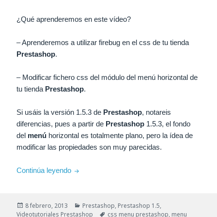
¿Qué aprenderemos en este vídeo?
– Aprenderemos a utilizar
firebug
en el
css
de tu tienda
Prestashop
.
– Modificar fichero
css
del módulo del
menú
horizontal de
tu tienda
Prestashop
.
Si
usáis
la versión 1.5.3 de
Prestashop
, notareis
diferencias, pues a partir de
Prestashop
1.5.3, el fondo
del
menú
horizontal es totalmente plano, pero la ídea de
modificar las propiedades son muy parecidas.
Guía – Modificar el aspecto del menú horizon
Continúa leyendo
Publicado
Categorías
8 febrero, 2013
Prestashop
,
Prestashop 1.5
,
el
Etiquetas
Videotutoriales Prestashop
css menu prestashop
,
menu