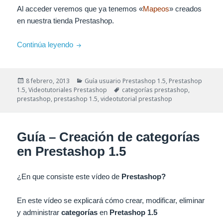
Al acceder veremos que ya tenemos «
Mapeos
» creados
en nuestra tienda Prestashop.
Guía – Mapear imágenes de las categorías e
Continúa leyendo
Publicado
Categorías
8 febrero, 2013
Guía usuario Prestashop 1.5
,
Prestashop
el
Etiquetas
1.5
,
Videotutoriales Prestashop
categorías prestashop
,
prestashop
,
prestashop 1.5
,
videotutorial prestashop
Guía – Creación de categorías
en Prestashop 1.5
¿En que consiste este vídeo de
Prestashop?
En este vídeo se explicará cómo crear, modificar, eliminar
y administrar
categorías
en
Pretashop 1.5