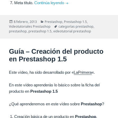
Guía – Creación de categorías
Meta título.
Continúa leyendo
Publicado
Categorías
8 febrero, 2013
Prestashop
,
Prestashop 1.5
,
el
Etiquetas
Videotutoriales Prestashop
categorías prestashop
,
prestashop
,
prestashop 1.5
,
videotutorial prestashop
Guía – Creación del producto
en Prestashop 1.5
Este vídeo, ha sido desarrollado por «
LaPrimera
«.
En este vídeo aprenderás lo básico sobre la ficha del
producto en
Prestashop 1.5
¿Qué aprenderemos en este vídeo sobre
Prestashop
?
Creación básica de un producto en
Prestashop
.