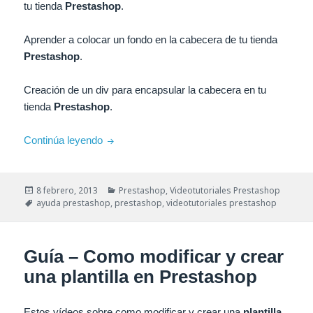
tu tienda
Prestashop
.
Aprender a colocar un fondo en la cabecera de tu tienda
Prestashop
.
Creación de un
div
para encapsular la cabecera en tu
tienda
Prestashop
.
Guía – Modificar cabecera de Prestashop
Continúa leyendo
Publicado
Categorías
8 febrero, 2013
Prestashop
,
Videotutoriales Prestashop
el
Etiquetas
ayuda prestashop
,
prestashop
,
videotutoriales prestashop
Guía – Como modificar y crear
una plantilla en Prestashop
Estos vídeos sobre como modificar y crear una
plantilla
,