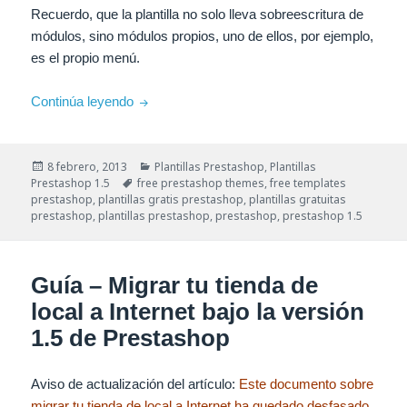
Recuerdo, que la plantilla no solo lleva sobreescritura de
módulos, sino módulos propios, uno de ellos, por ejemplo,
es el propio menú.
Plantilla Prestashop para tu tienda de mueble
Continúa leyendo
Publicado
Categorías
8 febrero, 2013
Plantillas Prestashop
,
Plantillas
el
Etiquetas
Prestashop 1.5
free prestashop themes
,
free templates
prestashop
,
plantillas gratis prestashop
,
plantillas gratuitas
prestashop
,
plantillas prestashop
,
prestashop
,
prestashop 1.5
Guía – Migrar tu tienda de
local a Internet bajo la versión
1.5 de Prestashop
Aviso de actualización del artículo:
Este documento sobre
migrar tu tienda de local a Internet ha quedado desfasado