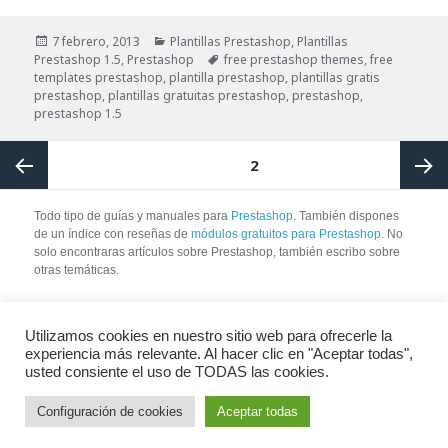
Publicado
Categorías
7 febrero, 2013
Plantillas Prestashop
,
Plantillas
el
Etiquetas
Prestashop 1.5
,
Prestashop
free prestashop themes
,
free
templates prestashop
,
plantilla prestashop
,
plantillas gratis
prestashop
,
plantillas gratuitas prestashop
,
prestashop
,
prestashop 1.5
Paginación
PÁGINA
2
de
entradas
Página
Página
Todo tipo de guías y manuales para
Prestashop
. También dispones
de un índice con reseñas de
módulos gratuitos para Prestashop.
No
solo encontraras artículos sobre Prestashop, también escribo sobre
anterior
siguie
otras temáticas.
No se permite la copia de contenido sin pedir autorización. Si tienes
intención de copiar contenido, no lo copies, enlaza directamente al
Utilizamos cookies en nuestro sitio web para ofrecerle la
artículo escribiendo un pequeño extracto y no plagiando el contenido.
experiencia más relevante. Al hacer clic en "Aceptar todas",
usted consiente el uso de TODAS las cookies.
Configuración de cookies
Aceptar todas
Copyright © 2010 - 2026 Víctor Ródenas