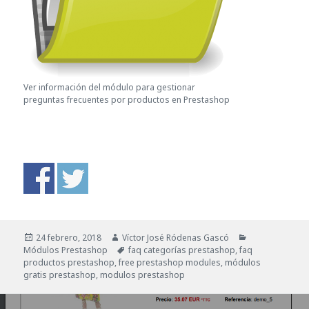
Ver información del módulo para gestionar
preguntas frecuentes por productos en Prestashop
Publicado
Autor
Categorías
24 febrero, 2018
Víctor José Ródenas Gascó
el
Etiquetas
Módulos Prestashop
faq categorías prestashop
,
faq
productos prestashop
,
free prestashop modules
,
módulos
gratis prestashop
,
modulos prestashop
Navegación