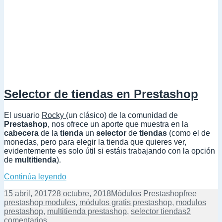
Selector de tiendas en Prestashop
El usuario
Rocky
(un clásico) de la comunidad de
Prestashop
, nos ofrece un aporte que muestra en la
cabecera
de la
tienda
un
selector
de
tiendas
(como el de
monedas, pero para elegir la tienda que quieres ver,
evidentemente es solo útil si estáis trabajando con la opción
de
multitienda
).
Selector de tiendas en Prestashop
Continúa leyendo
Publicado
Categorías
Etiquetas
15 abril, 2017
28 octubre, 2018
Módulos Prestashop
free
el
prestashop modules
,
módulos gratis prestashop
,
modulos
prestashop
,
multitienda prestashop
,
selector tiendas
2
en
comentarios