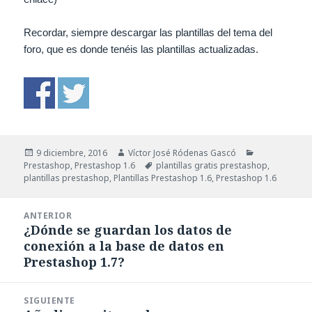
Recordar, siempre descargar las plantillas del tema del
foro, que es donde tenéis las plantillas actualizadas.
Publicado
Autor
Categorías
9 diciembre, 2016
Víctor José Ródenas Gascó
el
Etiquetas
Prestashop
,
Prestashop 1.6
plantillas gratis prestashop
,
plantillas prestashop
,
Plantillas Prestashop 1.6
,
Prestashop 1.6
Navegación
ANTERIOR
de
¿Dónde se guardan los datos de
Entrada
entradas
conexión a la base de datos en
anterior:
Prestashop 1.7?
SIGUIENTE