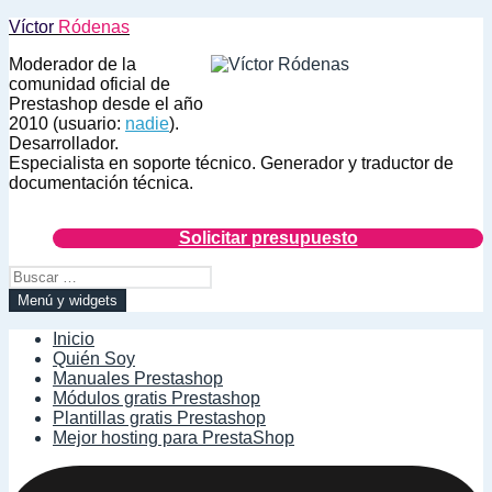
Saltar
Víctor
Ródenas
al
Moderador de la
contenido
comunidad oficial de
Prestashop desde el año
2010 (usuario:
nadie
).
Desarrollador.
Especialista en soporte técnico. Generador y traductor de
documentación técnica.
Solicitar presupuesto
Buscar:
Menú y widgets
Inicio
Quién Soy
Manuales Prestashop
Módulos gratis Prestashop
Plantillas gratis Prestashop
Mejor hosting para PrestaShop