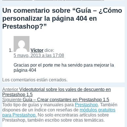
Un comentario sobre “Guía – ¿Cómo
personalizar la página 404 en
Prestashop?”
Víctor
dice:
5 mayo, 2013 a las 17:08
Gracias por el porte me ha servido para mejorar la
página 404
Los comentarios están cerrados.
Navegación
Entrada
Anterior
Videotutorial sobre los vales de descuento en
anterior:
Prestashop 1.5
de
Entrada
Siguiente
Guía – Crear constantes en Prestashop 1.5
siguiente:
Todo tipo de guías y manuales para
Prestashop
. También
entradas
dispones de un índice con reseñas de
módulos gratuitos
para Prestashop.
No solo encontraras artículos sobre
Prestashop, también escribo sobre otras temáticas.