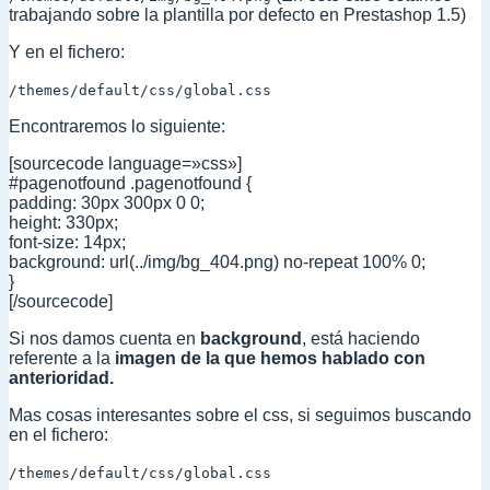
trabajando sobre la plantilla por defecto en Prestashop 1.5)
Y en el fichero:
/themes/default/css/global.css
Encontraremos lo siguiente:
[sourcecode language=»css»]
#pagenotfound .pagenotfound {
padding: 30px 300px 0 0;
height: 330px;
font-size: 14px;
background: url(../img/bg_404.png) no-repeat 100% 0;
}
[/sourcecode]
Si nos damos cuenta en
background
, está haciendo
referente a la
imagen de la que hemos hablado con
anterioridad.
Mas cosas interesantes sobre el css, si seguimos buscando
en el fichero:
/themes/default/css/global.css