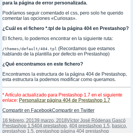
para la página de error personalizada.
Podríamos seguir comentado el css, pero solo he querido
comentar las opciones «Curiosas».
¿Cuál es el fichero *.tpl de la página 404 en Prestashop?
El fichero, lo podemos encontrar en la siguiente ruta:
(Recordamos que estamos
/themes/default/404.tpl
hablando de la plantilla por defecto en Prestashop)
¿Qué encontramos en este fichero?
Encontramos la estructura de la página 404 de Prestashop,
esta estructura la podemos modificar como queramos.
* Artículo actualizado para Prestashop 1.7 en el siguiente
enlace:
Personalizar página 404 de Prestashop 1.7
Compartir en Facebook
Compartir en Twitter
Publicado
Autor
Cat
16 febrero, 2013
9 marzo, 2018
Víctor José Ródenas Gascó
el
Etiquetas
Prestashop 1.5
404 prestashop
,
404 prestashop 1.5
,
basico
,
prestashop 1.5
,
prestashop página 404 prestashop