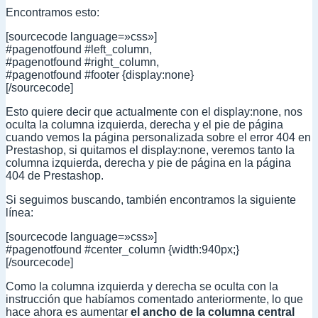
Encontramos esto:
[sourcecode language=»css»]
#pagenotfound #left_column,
#pagenotfound #right_column,
#pagenotfound #footer {display:none}
[/sourcecode]
Esto quiere decir que actualmente con el display:none, nos
oculta la columna izquierda, derecha y el pie de página
cuando vemos la página personalizada sobre el error 404 en
Prestashop, si quitamos el display:none, veremos tanto la
columna izquierda, derecha y pie de página en la página
404 de Prestashop.
Si seguimos buscando, también encontramos la siguiente
línea:
[sourcecode language=»css»]
#pagenotfound #center_column {width:940px;}
[/sourcecode]
Como la columna izquierda y derecha se oculta con la
instrucción que habíamos comentado anteriormente, lo que
hace ahora es aumentar
el ancho de la columna central