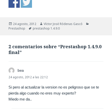
Publicado
Autor
Categorías
24 agosto, 2012
Víctor José Ródenas Gascó
el
Etiquetas
Prestashop
prestashop 1.4.9.0
2 comentarios sobre “Prestashop 1.4.9.0
final”
bea
dice:
24 agosto, 2012 a las 22:12
Si pero al actualizar la version no es peligroso que se te
pierda algo cuando no eres muy experto?
Miedo me da..