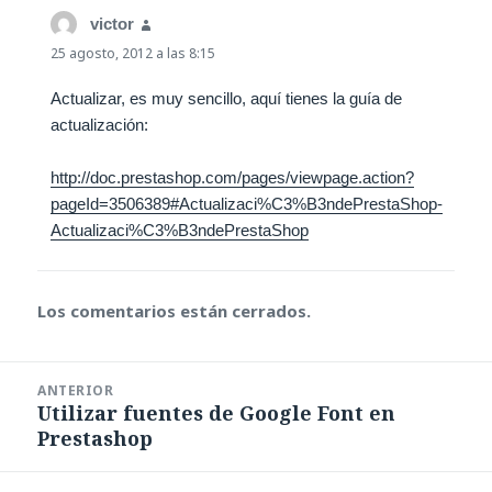
victor
dice:
25 agosto, 2012 a las 8:15
Actualizar, es muy sencillo, aquí tienes la guía de
actualización:
http://doc.prestashop.com/pages/viewpage.action?
pageId=3506389#Actualizaci%C3%B3ndePrestaShop-
Actualizaci%C3%B3ndePrestaShop
Los comentarios están cerrados.
Navegación
ANTERIOR
de
Utilizar fuentes de Google Font en
Entrada
entradas
Prestashop
anterior: