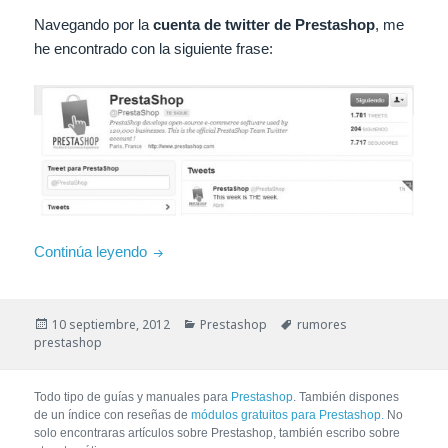
Navegando por la
cuenta de twitter de Prestashop
, me
he encontrado con la siguiente frase:
¿Estará disponible esta semana la versión 1.5
Continúa leyendo
Publicado
Categorías
Etiquetas
10 septiembre, 2012
Prestashop
rumores
el
prestashop
Todo tipo de guías y manuales para
Prestashop
. También dispones
de un índice con reseñas de
módulos gratuitos para Prestashop.
No
solo encontraras artículos sobre Prestashop, también escribo sobre