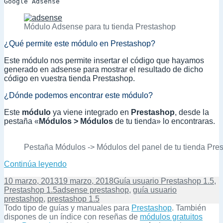
Google Adsense
Módulo Adsense para tu tienda Prestashop
¿Qué permite este módulo en Prestashop?
Este módulo nos permite insertar el código que hayamos
generado en adsense para mostrar el resultado de dicho
código en vuestra tienda Prestashop.
¿Dónde podemos encontrar este módulo?
Este
módulo
ya viene integrado en
Prestashop
, desde la
pestaña «
Módulos > Módulos
de tu tienda» lo encontraras.
Pestaña Módulos -> Módulos del panel de tu tienda Pre
Guía – Insertar adsense en Prestashop
Continúa leyendo
Publicado
Categorías
10 marzo, 2013
19 marzo, 2018
Guía usuario Prestashop 1.5
,
el
Etiquetas
Prestashop 1.5
adsense prestashop
,
guía usuario
prestashop
,
prestashop 1.5
Todo tipo de guías y manuales para
Prestashop
. También
dispones de un índice con reseñas de
módulos gratuitos