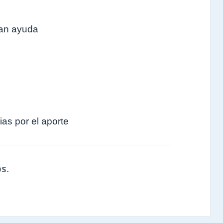
ran ayuda
as por el aporte
s.