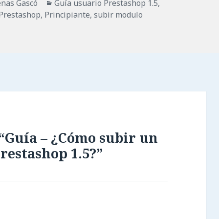
Categorías
enas Gascó
Guía usuario Prestashop 1.5
,
 Prestashop
,
Principiante
,
subir modulo
 “Guía – ¿Cómo subir un
restashop 1.5?”