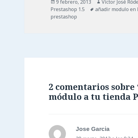
Publicado
Autor
9 febrero, 2013
Víctor José Ród
el
Etiquetas
Prestashop 1.5
añadir modulo en
prestashop
2 comentarios sobre
módulo a tu tienda P
Jose Garcia
dice: