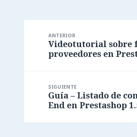
Navegación
de
ANTERIOR
Videotutorial sobre 
entradas
Entrada
proveedores en Pres
anterior:
SIGUIENTE
Guía – Listado de co
Entrada
End en Prestashop 1.
siguiente: