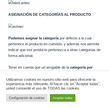
ASIGNACIÓN DE CATEGORÍAS AL PRODUCTO
Podemos asignar la categoría
por defecto a la cual
pertenece el producto en cuestión, y además nos permite
indicar que ese producto pertenezca a otras categorías de
forma adicional.
Tener en cuenta que url amigable de la
categoría por
defecto
, será la que se combine con la url amigable del
producto
.
Utilizamos cookies en nuestro sitio web para ofrecerle la
experiencia más relevante. Al hacer clic en "Aceptar todas",
usted consiente el uso de TODAS las cookies.
La categoría por defecto
es la categoría real a la que
pertenecerá el producto.
Configuración de cookies
Aceptar todas
Las otras asociaciones que podemos hacer en el